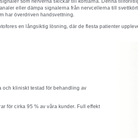
 signaler som nerverna skickar till körtlarna. Denna tillförli
naler eller dämpa signalerna från nervcellerna till svettkörtl
som har överdriven handsvettning.
ontofores en långsiktig lösning, där de flesta patienter uppl
och kliniskt testad för behandling av
r för cirka 95 % av våra kunder. Full effekt