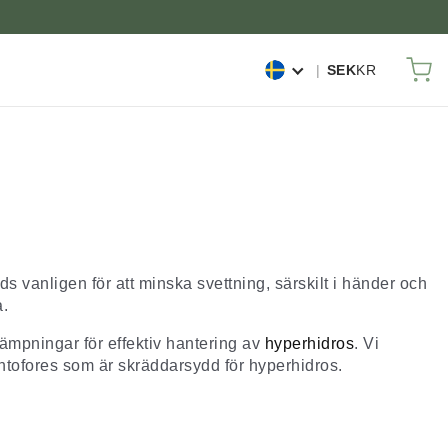
M
SEK
KR
s vanligen för att minska svettning, särskilt i händer och
a.
lämpningar för effektiv hantering av
hyperhidros
. Vi
jontofores som är skräddarsydd för hyperhidros.