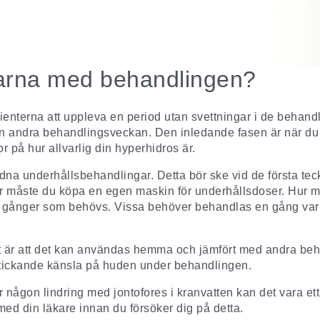
elarna med behandlingen?
ienterna att uppleva en period utan svettningar i de behand
en andra behandlingsveckan. Den inledande fasen är när du 
r på hur allvarlig din hyperhidros är.
a underhållsbehandlingar. Detta bör ske vid de första teckn
r måste du köpa en egen maskin för underhållsdoser. Hur m
a gånger som behövs. Vissa behöver behandlas en gång var t
et är att det kan användas hemma och jämfört med andra be
 stickande känsla på huden under behandlingen.
någon lindring med jontofores i kranvatten kan det vara ett al
med din läkare innan du försöker dig på detta.