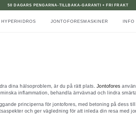
50 DAGARS PENGARNA-TILLBAKA-GARANTI + FRI FRAKT
HYPERHIDROS
JONTOFORESMASKINER
INFO
dra dina hälsoproblem, är du på rätt plats.
Jontofores
använd
 minska inflammation, behandla ärrvävnad och lindra smärt
ggande principerna för jontofores, med betoning på dess til
rhetsaspekter och ger vägledning för att inleda din resa med 