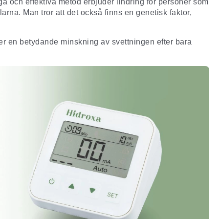
tliga och effektiva metod erbjuder lindring för personer som
arna. Man tror att det också finns en genetisk faktor,
ever en betydande minskning av svettningen efter bara