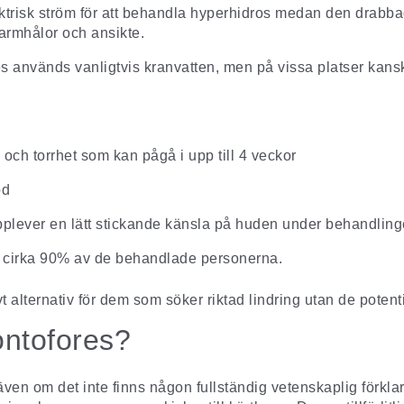
ktrisk ström för att behandla hyperhidros medan den drabb
armhålor
och ansikte.
res används vanligtvis kranvatten, men på vissa platser kansk
ch torrhet som kan pågå i upp till 4 veckor
od
pplever en lätt stickande känsla på huden under behandling
r cirka 90% av de behandlade personerna.
tivt alternativ för dem som söker riktad lindring utan de pote
ontofores?
en om det inte finns någon fullständig vetenskaplig förklar