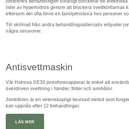
jontofores behandlingen tillfälligt blockerar de elektriska
lider av hyperhidros genom att blockera svettkörtlarnas ka
eftersom det ofta finns en familjehistoria hos personer 
Till skillnad från andra behandlingsalternativ erbjuder j
några sessioner.
Antisvettmaskin
Vår Hidroxa SE30 jontoforesapparat är enkel att använda 
överdriven svettning i händer, fötter och armhålor.
Jontofores är en vetenskapligt bevisad metod som fungera
kan uppnås efter 12 behandlingar.
LÄS MER