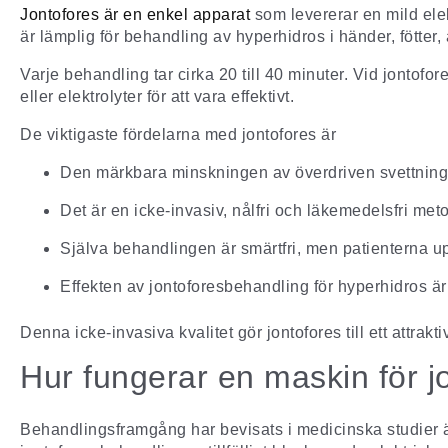
Jontofores är en enkel apparat
som levererar en mild ele
är lämplig för behandling av hyperhidros i händer, fötter,
Varje behandling tar cirka 20 till 40 minuter. Vid jontofo
eller elektrolyter för att vara effektivt.
De viktigaste fördelarna med jontofores är
Den märkbara minskningen av överdriven svettning o
Det är en icke-invasiv, nålfri och läkemedelsfri met
Själva behandlingen är smärtfri, men patienterna u
Effekten av
jontoforesbehandling
för hyperhidros ä
Denna icke-invasiva kvalitet gör jontofores till ett attrak
Hur fungerar en maskin för j
Behandlingsframgång har bevisats i medicinska studier äv