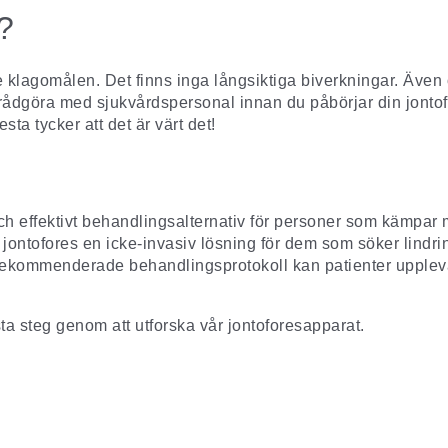
?
ste klagomålen. Det finns inga långsiktiga biverkningar. Även
tt rådgöra med sjukvårdspersonal innan du påbörjar din jont
a tycker att det är värt det!
ch effektivt behandlingsalternativ för personer som kämpar 
ntofores en icke-invasiv lösning för dem som söker lindring
rekommenderade behandlingsprotokoll kan patienter upple
ta steg genom att utforska vår
jontoforesapparat
.