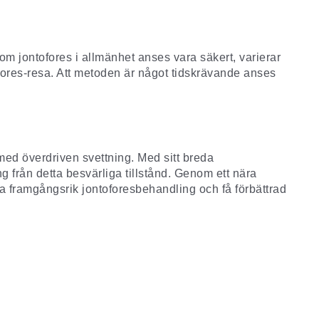
 om jontofores i allmänhet anses vara säkert, varierar
ofores-resa. Att metoden är något tidskrävande anses
med överdriven svettning. Med sitt breda
 från detta besvärliga tillstånd. Genom ett nära
va framgångsrik
jontoforesbehandling
och få förbättrad