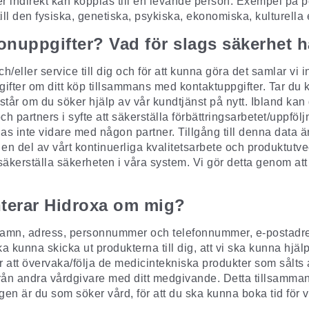
ller indirekt kan kopplas till en levande person. Exempel p
ll den fysiska, genetiska, psykiska, ekonomiska, kulturella 
onuppgifter? Vad för slags säkerhet h
och/eller service till dig och för att kunna göra det samlar vi
ifter om ditt köp tillsammans med kontaktuppgifter. Tar du 
tår om du söker hjälp av vår kundtjänst på nytt. Ibland kan 
ch partners i syfte att säkerställa förbättringsarbetet/upp
s inte vidare med någon partner. Tillgång till denna data är 
 en del av vårt kontinuerliga kvalitetsarbete och produktutv
 säkerställa säkerheten i våra system. Vi gör detta genom att
nterar Hidroxa om mig?
namn, adress, personnummer och telefonnummer,
e-postadr
ka kunna skicka ut produkterna till dig, att vi ska
kunna hjälp
att övervaka/följa de medicintekniska produkter som sålts a
från andra vårdgivare med ditt medgivande. Detta tillsamman
rkligen är du som söker vård, för att du ska kunna boka tid fö