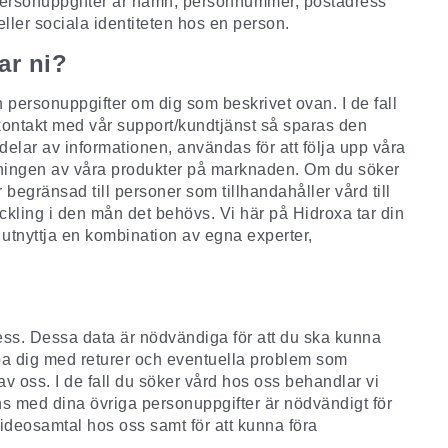
å personuppgifter är namn, personnummer, postadress
eller sociala identiteten hos en person.
ar ni?
 in personuppgifter om dig som beskrivet ovan. I de fall
kontakt med vår support/kundtjänst så sparas den
delar av informationen, användas för att följa upp våra
följningen av våra produkter på marknaden. Om du söker
begränsad till personer som tillhandahåller vård till
eckling i den mån det behövs. Vi här på Hidroxa tar din
 utnyttja en kombination av egna experter,
ess
. Dessa data är nödvändiga för att du ska kunna
a dig
med returer och eventuella problem som
v oss. I de fall du söker vård hos oss behandlar vi
s med dina övriga personuppgifter är nödvändigt för
r videosamtal hos oss samt för att kunna föra