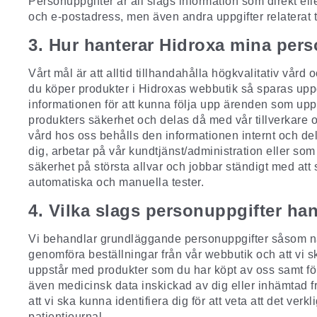
Personuppgifter är all slags information som direkt e
och e-postadress, men även andra uppgifter relaterat ti
3. Hur hanterar Hidroxa mina pers
Vårt mål är att alltid tillhandahålla högkvalitativ vård 
du köper produkter i Hidroxas
webbutik
så sparas uppg
informationen för att kunna följa upp ärenden som upps
produkters säkerhet och delas då med vår tillverkare o
vård hos oss behålls den informationen internt och dela
dig, arbetar på vår kundtjänst/administration eller som
säkerhet på största allvar och jobbar ständigt med att
automatiska och manuella tester.
4. Vilka slags personuppgifter ha
Vi behandlar grundläggande personuppgifter såsom 
genomföra beställningar från vår
webbutik
och att vi s
uppstår med produkter som du har köpt av oss samt för 
även medicinsk data inskickad av dig eller inhämtad 
att vi ska kunna identifiera dig för att veta att det ve
patientjournal.