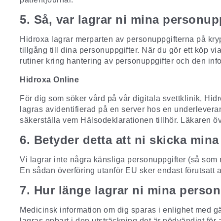
5. Så, var lagrar ni mina personup
Hidroxa lagrar merparten av personuppgifterna på kryp
tillgång till dina personuppgifter. När du gör ett köp
rutiner kring hantering av personuppgifter och den in
Hidroxa Online
För dig som söker vård på vår digitala svettklinik, Hi
lagras avidentifierad på en server hos en underlevera
säkerställa vem Hälsodeklarationen tillhör. Läkaren öv
6. Betyder detta att ni skicka min
Vi lagrar inte några känsliga personuppgifter (så som
En sådan överföring utanför EU sker endast förutsatt a
7. Hur länge lagrar ni mina perso
Medicinsk information om dig sparas i enlighet med gäl
lagras enbart i den utsträckning det är nödvändigt för