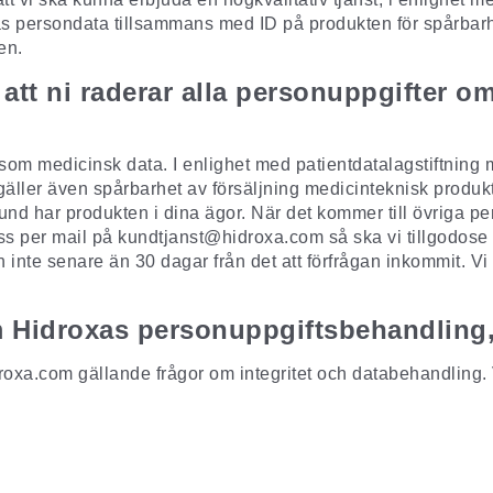
as persondata tillsammans med ID på produkten för spårbarhe
en.
h att ni raderar alla personuppgifter o
som medicinsk data. I enlighet med patientdatalagstiftning
ta gäller även spårbarhet av försäljning medicinteknisk prod
und har produkten i dina ägor. När det kommer till övriga p
ss per mail på
kundtjanst@hidroxa.com
så ska vi tillgodose
 inte senare än 30 dagar från det att förfrågan inkommit. Vi
om Hidroxas personuppgiftsbehandling
roxa.com
gällande frågor om integritet och databehandling. V