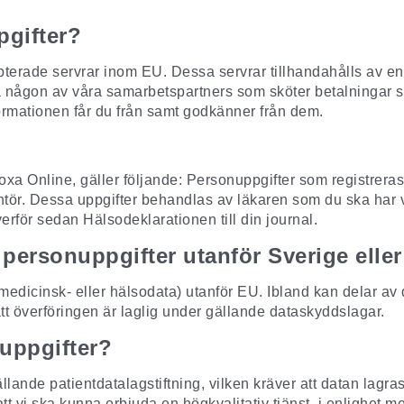
pgifter?
terade servrar inom EU. Dessa servrar tillhandahålls av en
 via någon av våra samarbetspartners som sköter betalningar 
formationen får du från samt godkänner från dem.
droxa Online, gäller följande: Personuppgifter som registrer
ntör. Dessa uppgifter behandlas av läkaren som du ska har v
erför sedan Hälsodeklarationen till din journal.
a personuppgifter utanför Sverige elle
 medicinsk- eller hälsodata) utanför EU. Ibland kan delar av
tt överföringen är laglig under gällande dataskyddslagar.
nuppgifter?
lande patientdatalagstiftning, vilken kräver att datan lagr
 att vi ska kunna erbjuda en högkvalitativ tjänst, i enlighe