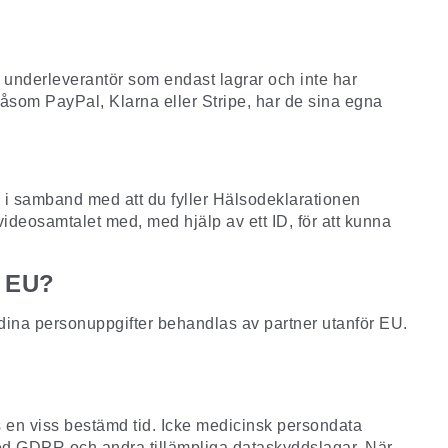
 underleverantör som endast lagrar och inte har
såsom PayPal, Klarna eller Stripe, har de sina egna
as i samband med att du fyller Hälsodeklarationen
ideosamtalet med, med hjälp av ett ID, för att kunna
r EU?
 dina personuppgifter behandlas av partner utanför EU.
as en viss bestämd tid. Icke medicinsk persondata
t med GDPR och andra tillämpliga dataskyddslagar. När