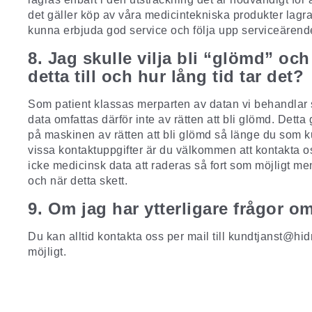
det gäller köp av våra medicintekniska produkter lagr
kunna erbjuda god service och följa upp serviceärend
8. Jag skulle vilja bli “glömd” oc
detta till och hur lång tid tar det?
Som patient klassas merparten av datan vi behandlar 
data omfattas därför inte av rätten att bli glömd. Det
på maskinen av rätten att bli glömd så länge du som k
vissa kontaktuppgifter är du välkommen att kontakta o
icke medicinsk data att raderas så fort som möjligt men
och när detta skett.
9. Om jag har ytterligare frågor 
Du kan alltid kontakta oss per mail till
kundtjanst@hid
möjligt.