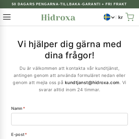
50 DAGARS PENGARNA-TILLBAKA-GARANTI + FRI FRAKT
kr
Växla Nav
Min
Vi hjälper dig gärna med
dina frågor!
Du är välkommen att kontakta vår kundtjänst,
antingen genom att använda formuläret nedan eller
genom att mejla oss på
kundtjanst@hidroxa.com
. Vi
svarar alltid inom 24 timmar.
Namn
*
E-post
*