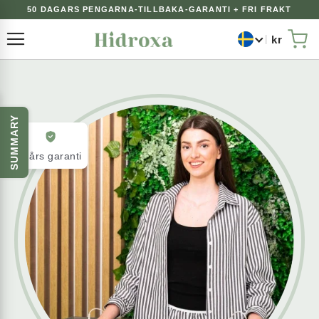
50 DAGARS PENGARNA-TILLBAKA-GARANTI + FRI FRAKT
kr
Växla Nav
Min
SUMMARY
2 års garanti