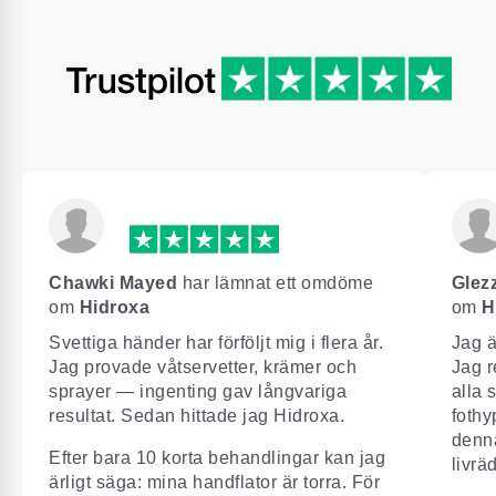
Chawki Mayed
har lämnat ett omdöme
Glez
om
Hidroxa
om
H
Svettiga händer har förföljt mig i flera år.
Jag ä
Jag provade våtservetter, krämer och
Jag r
sprayer — ingenting gav långvariga
alla 
resultat. Sedan hittade jag Hidroxa.
fothy
denna
Efter bara 10 korta behandlingar kan jag
livrä
ärligt säga: mina handflator är torra. För