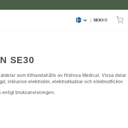
M
SEK
KR
N SE30
ldelar som tillhandahålls av Hidroxa Medical. Vissa delar
d, inklusive elektroder, elektrodkablar och elektrodfickor.
 enligt bruksanvisningen.