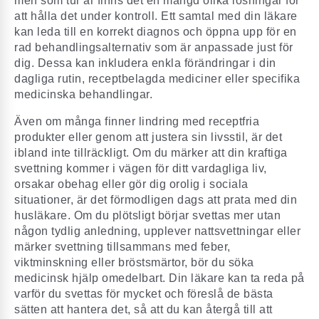
men som tur är finns det en mängd olika lösningar för
att hålla det under kontroll. Ett samtal med din läkare
kan leda till en korrekt diagnos och öppna upp för en
rad behandlingsalternativ som är anpassade just för
dig. Dessa kan inkludera enkla förändringar i din
dagliga rutin, receptbelagda mediciner eller specifika
medicinska behandlingar.
Även om många finner lindring med receptfria
produkter eller genom att justera sin livsstil, är det
ibland inte tillräckligt. Om du märker att din kraftiga
svettning kommer i vägen för ditt vardagliga liv,
orsakar obehag eller gör dig orolig i sociala
situationer, är det förmodligen dags att prata med din
husläkare. Om du plötsligt börjar svettas mer utan
någon tydlig anledning, upplever nattsvettningar eller
märker svettning tillsammans med feber,
viktminskning eller bröstsmärtor, bör du söka
medicinsk hjälp omedelbart. Din läkare kan ta reda på
varför du svettas för mycket och föreslå de bästa
sätten att hantera det, så att du kan återgå till att