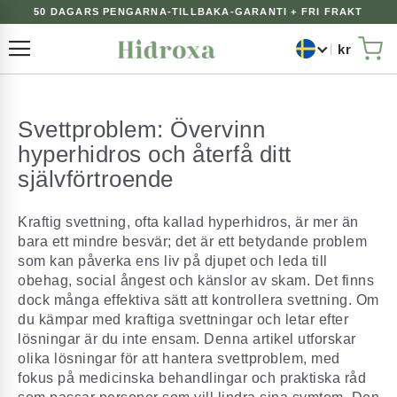
50 DAGARS PENGARNA-TILLBAKA-GARANTI + FRI FRAKT
kr
Växla Nav
Min
Svettproblem: Övervinn
hyperhidros och återfå ditt
självförtroende
Kraftig svettning, ofta kallad hyperhidros, är mer än
bara ett mindre besvär; det är ett betydande problem
som kan påverka ens liv på djupet och leda till
obehag, social ångest och känslor av skam. Det finns
dock många effektiva sätt att kontrollera svettning. Om
du kämpar med kraftiga svettningar och letar efter
lösningar är du inte ensam. Denna artikel utforskar
olika lösningar för att hantera svettproblem, med
fokus på medicinska behandlingar och praktiska råd