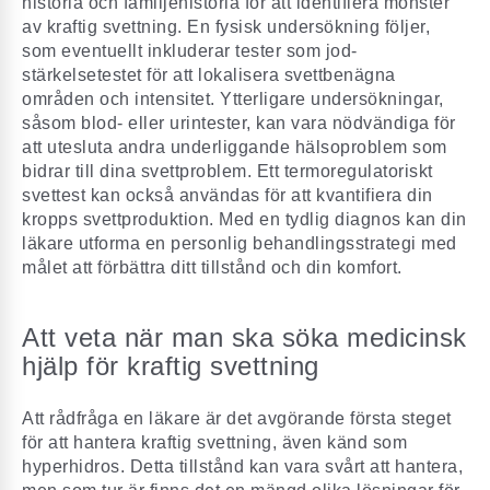
historia och familjehistoria för att identifiera mönster
av kraftig svettning. En fysisk undersökning följer,
som eventuellt inkluderar tester som jod-
stärkelsetestet för att lokalisera svettbenägna
områden och intensitet. Ytterligare undersökningar,
såsom blod- eller urintester, kan vara nödvändiga för
att utesluta andra underliggande hälsoproblem som
bidrar till dina svettproblem. Ett termoregulatoriskt
svettest kan också användas för att kvantifiera din
kropps svettproduktion. Med en tydlig diagnos kan din
läkare utforma en personlig behandlingsstrategi med
målet att förbättra ditt tillstånd och din komfort.
Att veta när man ska söka medicinsk
hjälp för kraftig svettning
Att rådfråga en läkare är det avgörande första steget
för att hantera kraftig svettning, även känd som
hyperhidros. Detta tillstånd kan vara svårt att hantera,