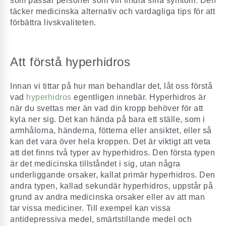
som passar personer som vill lindra sina symtom. Den
täcker medicinska alternativ och vardagliga tips för att
förbättra livskvaliteten.
Att förstå hyperhidros
Innan vi tittar på hur man behandlar det, låt oss förstå
vad
hyperhidros
egentligen innebär. Hyperhidros är
när du svettas mer än vad din kropp behöver för att
kyla ner sig. Det kan hända på bara ett ställe, som i
armhålorna, händerna, fötterna eller ansiktet, eller så
kan det vara över hela kroppen. Det är viktigt att veta
att det finns två typer av hyperhidros. Den första typen
är det medicinska tillståndet i sig, utan några
underliggande orsaker, kallat primär hyperhidros. Den
andra typen, kallad sekundär hyperhidros, uppstår på
grund av andra medicinska orsaker eller av att man
tar vissa mediciner. Till exempel kan vissa
antidepressiva medel, smärtstillande medel och