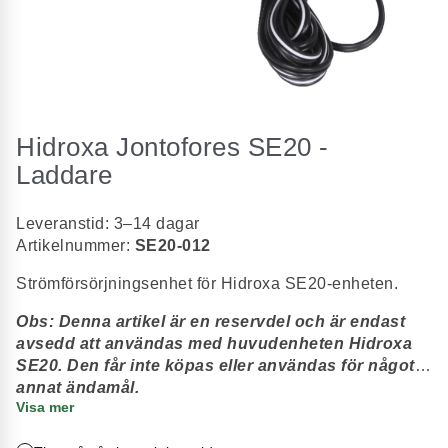
Hoppa
till
Hidroxa Jontofores SE20 -
början
av
Laddare
bildgalleriet
Leveranstid: 3–14 dagar
Artikelnummer:
SE20-012
Strömförsörjningsenhet för Hidroxa SE20-enheten.
Obs: Denna artikel är en reservdel och är endast
avsedd att användas med huvudenheten Hidroxa
SE20. Den får inte köpas eller användas för något
annat ändamål.
Visa mer