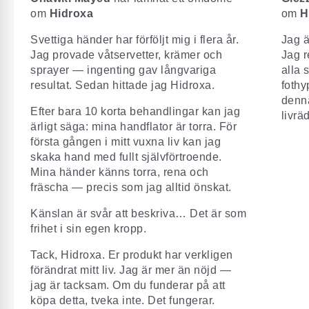
om
Hidroxa
om
H
Svettiga händer har förföljt mig i flera år.
Jag ä
Jag provade våtservetter, krämer och
Jag r
sprayer — ingenting gav långvariga
alla 
resultat. Sedan hittade jag Hidroxa.
fothy
denna
Efter bara 10 korta behandlingar kan jag
livrä
ärligt säga: mina handflator är torra. För
första gången i mitt vuxna liv kan jag
skaka hand med fullt självförtroende.
Mina händer känns torra, rena och
fräscha — precis som jag alltid önskat.
Känslan är svår att beskriva… Det är som
frihet i sin egen kropp.
Tack, Hidroxa. Er produkt har verkligen
förändrat mitt liv. Jag är mer än nöjd —
jag är tacksam. Om du funderar på att
köpa detta, tveka inte. Det fungerar.