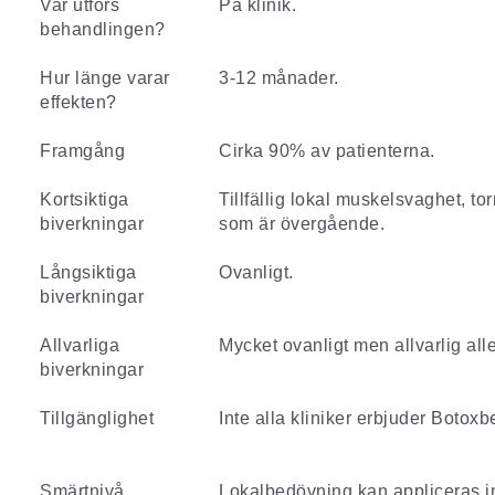
Var utförs
På klinik.
behandlingen?
Hur länge varar
3-12 månader.
effekten?
Framgång
Cirka 90% av patienterna.
Kortsiktiga
Tillfällig lokal muskelsvaghet, to
biverkningar
som är övergående.
Långsiktiga
Ovanligt.
biverkningar
Allvarliga
Mycket ovanligt men allvarlig al
biverkningar
Tillgänglighet
Inte alla kliniker erbjuder Botox
Smärtnivå
Lokalbedövning kan appliceras i