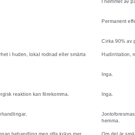
I hemmet av pa
Permanent effe
Cirka 90% av p
rrhet i huden, lokal rodnad eller smärta
Hudirritation, 
Inga.
lergisk reaktion kan förekomma.
Inga.
behandlingar.
Jontoforesmask
hemma.
nnan behandling men ofta krävs mer
Om det är smär