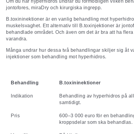
Om du har hyperhidros undrar du förmodligen vilken behan
jontofores, miraDry och kirurgiska ingrepp.
B.toxininektioner är en vanlig behandling mot hyperhidros.
muskelsvaghet. Ett alternativ till B.toxinjektioner är jo
behandlade området. Och även om det är bra att ha flera 
varandra.
Många undrar hur dessa två behandlingar skiljer sig åt va
injektioner som behandling mot hyperhidros.
Behandling
B.toxininektioner
Indikation
Behandling av hyperhidros på al
samtidigt.
Pris
600–3 000 euro
för en behandlin
kroppsdelar som ska behandlas.