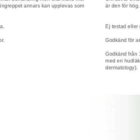
ingreppet annars kan upplevas som
är den för hög.
a.
Ej testad eller
r.
Godkänd för a
Godkänd från 1
med en hudläka
dermatology).