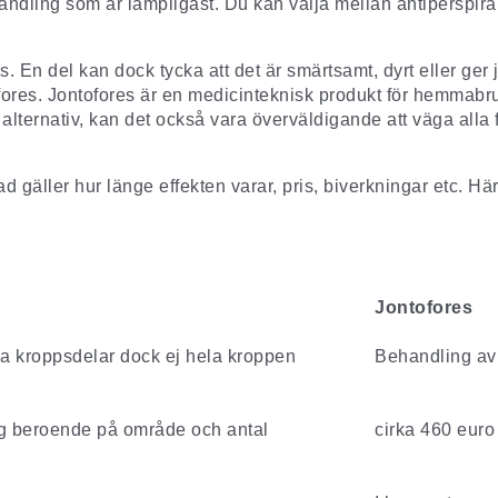
dling som är lämpligast. Du kan välja mellan antiperspiran
 En del kan dock tycka att det är smärtsamt, dyrt eller ger 
ntofores. Jontofores är en medicinteknisk produkt för hemma
alternativ, kan det också vara överväldigande att väga all
d gäller hur länge effekten varar, pris, biverkningar etc. H
Jontofores
la kroppsdelar dock ej hela kroppen
Behandling av 
g beroende på område och antal
cirka 460 euro