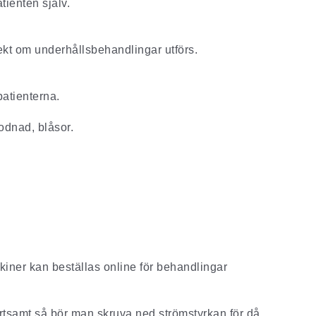
tienten själv.
kt om underhållsbehandlingar utförs.
atienterna.
rodnad, blåsor.
iner kan beställas online för behandlingar
tsamt så bör man skruva ned strömstyrkan för då